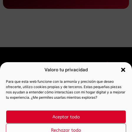
SERVICIOS
RECURSOS
INFORMACIÓN
Valoro tu privacidad
GRATUITOS
Diseño
Contacto
MIS
web
Auditoría
REDES
Aviso legal
Para que esta web funcione con la armonía y precisión que deseo
wordpress
web Gratis
SOCIALES
ofrecerte, utilizo cookies propias y de terceros. Estas pequeñas piezas
Política de
Pauer Sait
Próximamente...
LinkedIn
nos ayudan a entender cómo interactúas con mi hogar digital y a mejorar
privacidad
tu experiencia. ¿Me permites usarlas mientras exploras?
Landing de
Mi blog
Instagram
Política de
venta
marketero
cookies
info@laudepeix.
Aceptar todo
Rechazar todo