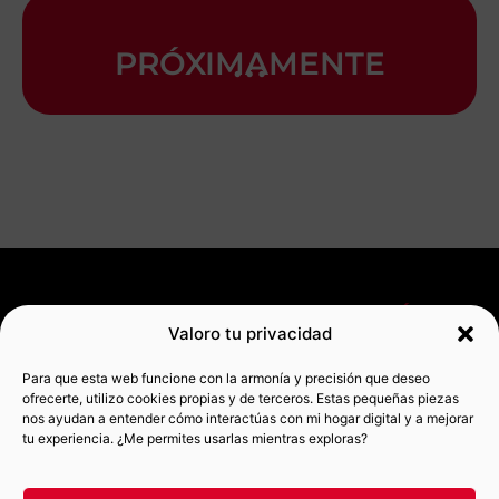
…
PRÓXIMAMENTE
SERVICIOS
RECURSOS
INFORMACIÓN
Valoro tu privacidad
GRATUITOS
Diseño
Contacto
MIS
web
Auditoría
REDES
Aviso legal
Para que esta web funcione con la armonía y precisión que deseo
wordpress
web Gratis
SOCIALES
ofrecerte, utilizo cookies propias y de terceros. Estas pequeñas piezas
Política de
Pauer Sait
Próximamente...
LinkedIn
nos ayudan a entender cómo interactúas con mi hogar digital y a mejorar
privacidad
tu experiencia. ¿Me permites usarlas mientras exploras?
Landing de
Mi blog
Instagram
Política de
venta
marketero
cookies
info@laudepeix.