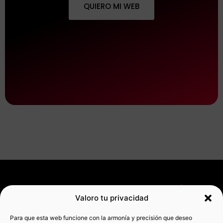
QUIERO MI WEB
SERVICIOS
RECURSOS
INFORMACIÓN
Valoro tu privacidad
GRATUITOS
Diseño
Contacto
MIS
web
Auditoría
REDES
Aviso legal
Para que esta web funcione con la armonía y precisión que deseo
wordpress
web Gratis