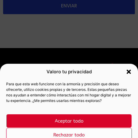
ENVIAR
SERVICIOS
RECURSOS
INFORMACIÓN
Valoro tu privacidad
GRATUITOS
Diseño
Contacto
MIS
web
Auditoría
REDES
Aviso legal
Para que esta web funcione con la armonía y precisión que deseo
wordpress
web Gratis
SOCIALES
ofrecerte, utilizo cookies propias y de terceros. Estas pequeñas piezas
Política de
Pauer Sait
Próximamente...
LinkedIn
nos ayudan a entender cómo interactúas con mi hogar digital y a mejorar
privacidad
tu experiencia. ¿Me permites usarlas mientras exploras?
Landing de
Mi blog
Instagram
Política de
venta
marketero
cookies
info@laudepeix.
Aceptar todo
Rechazar todo